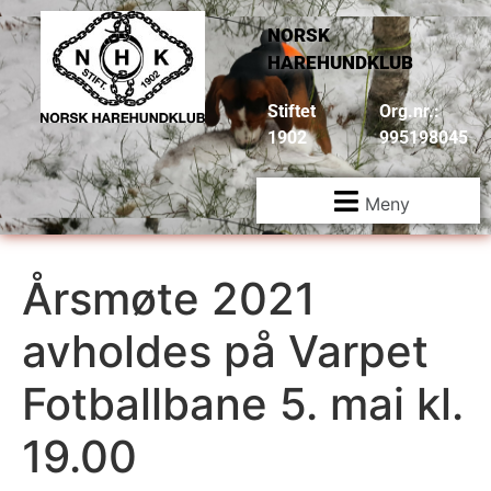
NORSK
HAREHUNDKLUB
Stiftet
Org.nr.:
1902
995198045
Meny
Årsmøte 2021
avholdes på Varpet
Fotballbane 5. mai kl.
19.00