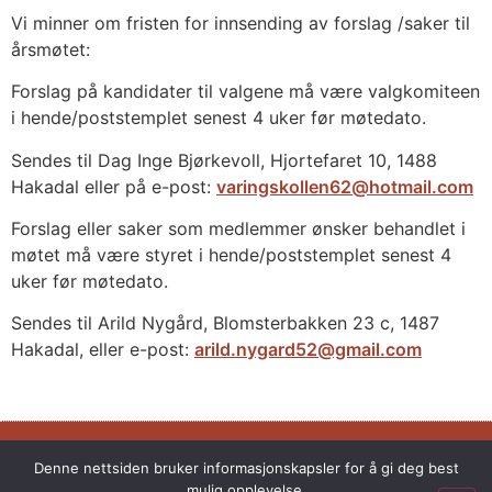
Vi minner om fristen for innsending av forslag /saker til
årsmøtet:
Forslag på kandidater til valgene må være valgkomiteen
i hende/poststemplet senest 4 uker før møtedato.
Sendes til Dag Inge Bjørkevoll, Hjortefaret 10, 1488
Hakadal eller på e-post:
varingskollen62@hotmail.com
Forslag eller saker som medlemmer ønsker behandlet i
møtet må være styret i hende/poststemplet senest 4
uker før møtedato.
Sendes til Arild Nygård, Blomsterbakken 23 c, 1487
Hakadal, eller e-post:
arild.nygard52@gmail.com
Harejakt og harehunder siden 1902
Denne nettsiden bruker informasjonskapsler for å gi deg best
mulig opplevelse.