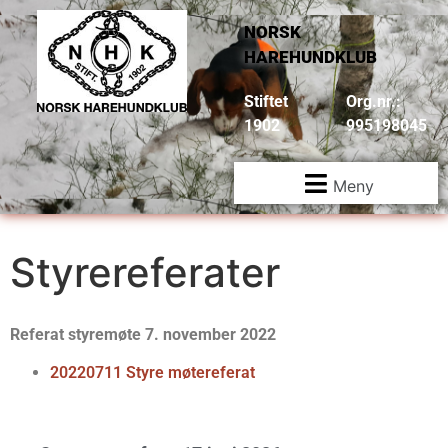
NORSK
HAREHUNDKLUB
Stiftet
Org.nr.:
1902
995198045
Meny
Styrereferater
Referat styremøte 7. november 2022
20220711
Styre møtereferat