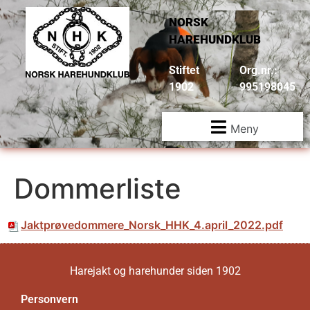
NORSK
HAREHUNDKLUB
Stiftet
Org.nr.:
1902
995198045
Meny
Dommerliste
Jaktprøvedommere_Norsk_HHK_4.april_2022.pdf
Harejakt og harehunder siden 1902
Personvern