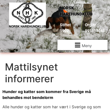
NORSK
HAREHUNDKLUB
Stiftet
Org.nr.:
1902
995198045
Meny
Mattilsynet
informerer
Hunder og katter som kommer fra Sverige må
behandles mot bendelorm
Alle hunder og katter som har vært i Sverige og som